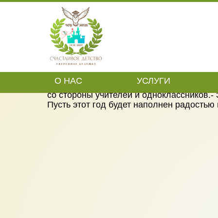
Сердечно поздравляем учеников и их ро
Желаем вам: - Успехов в учебе и новых 
О НАС
УСЛУГИ
- Интересных открытий и увлекательных 
со стороны учителей и одноклассников.- 
Пусть этот год будет наполнен радостью