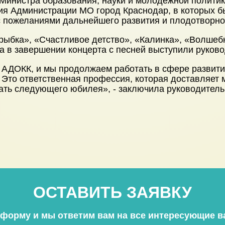
Министра образования, науки и молодежной политик
ия Администрации МО город Краснодар, в которых б
с пожеланиями дальнейшего развития и плодотворно
ыбка», «Счастливое детство», «Калинка», «Волшебна
 а в завершении концерта с песней выступили руково
 АДОКК, и мы продолжаем работать в сфере развития
 Это ответственная профессия, которая доставляет 
дать следующего юбилея», - заключила руководител
ОСТАВИТЬ ЗАЯВКУ
 форму и мы ответим вам на все интересующие в