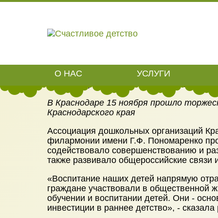
АДОКК ОТ
О НАС
УСЛУГИ
Развитие, будущее и уникальные под
В Краснодаре 15 ноября прошло торже
Краснодарского края
Ассоциация дошкольных организаций Кра
филармонии имени Г.Ф. Пономаренко про
содействовало совершенствованию и раз
также развивало общероссийские связи и
«Воспитание наших детей напрямую отраж
граждане участвовали в общественной жи
обучении и воспитании детей. Они - осно
инвестиции в раннее детство», - сказал