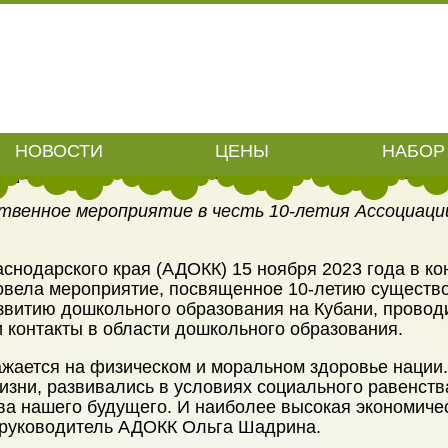
МЕТИЛА 10-ЛЕТИЕ В Ф
НОВОСТИ
ЦЕНЫ
НАБОР 
ходы: АДОКК отметила 10-летие в Филармонии
ственное мероприятие в честь 10-летия
Ассоциаци
снодарского края (АДОКК) 15 ноября 2023 года в к
вела мероприятие, посвященное 10-летию существо
витию дошкольного образования на Кубани, проводи
 контакты в области дошкольного образования.
ается на физическом и моральном здоровье нации. 
зни, развивались в условиях социального равенства
ва нашего будущего. И наиболее высокая экономическ
а руководитель АДОКК Ольга Шадрина.