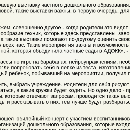
аевую выставку частного дошкольного образования.
овой, такие выставки важны, в первую очередь, дл
ожем, совершенно другое - когда родители это видят
знообразие техник, которые здесь представлены зав
а такие выставки помогают по-другому оценить свою
я всех нас. Такие мероприятия важны и возможность 
ой, которая объединила частные сады в АДОКК», - 
лассы по игре на барабанах, нейроупражнениям, нео
гли попробовать себя в лепке из теста, изготовлени
ый ребенок, побывавший на мероприятии, получил п
ть, выбрать учреждение. Родители для себя рисуют 
аться, в какие кружки будет ходить. Но одно дело - 
ды, которые отвечают запросам, проводится такая вы
ды и рассказывать о них, тем лучше будут разбират
рошел юбилейный концерт с участием воспитанников 
рганизаций дошкольного образования, которые вход