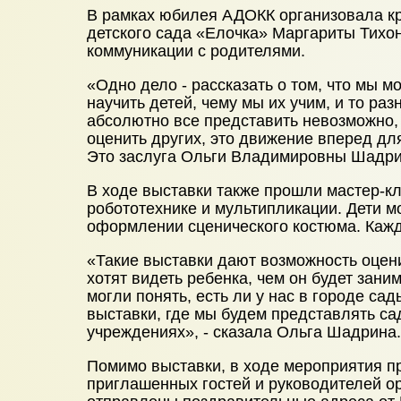
В рамках юбилея АДОКК организовала кр
детского сада «Елочка» Маргариты Тихон
коммуникации с родителями.
«Одно дело - рассказать о том, что мы м
научить детей, чему мы их учим, и то ра
абсолютно все представить невозможно, 
оценить других, это движение вперед дл
Это заслуга Ольги Владимировны Шадрин
В ходе выставки также прошли мастер-к
робототехнике и мультипликации. Дети мо
оформлении сценического костюма. Кажд
«Такие выставки дают возможность оцени
хотят видеть ребенка, чем он будет заним
могли понять, есть ли у нас в городе са
выставки, где мы будем представлять са
учреждениях», - сказала Ольга Шадрина.
Помимо выставки, в ходе мероприятия п
приглашенных гостей и руководителей о