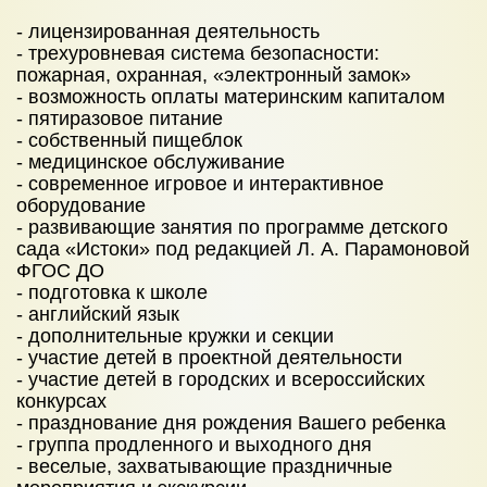
НОВОСТИ
- лицензированная деятельность
ЦЕНЫ
- трехуровневая система безопасности:
пожарная, охранная, «электронный замок»
НАБОР В ШКОЛУ 2026
- возможность оплаты материнским капиталом
- пятиразовое питание
КОНТАКТЫ
- собственный пищеблок
- медицинское обслуживание
- современное игровое и интерактивное
оборудование
- развивающие занятия по программе детского
сада «Истоки» под редакцией Л. А. Парамоновой
ФГОС ДО
- подготовка к школе
- английский язык
- дополнительные кружки и секции
- участие детей в проектной деятельности
- участие детей в городских и всероссийских
конкурсах
- празднование дня рождения Вашего ребенка
- группа продленного и выходного дня
- веселые, захватывающие праздничные