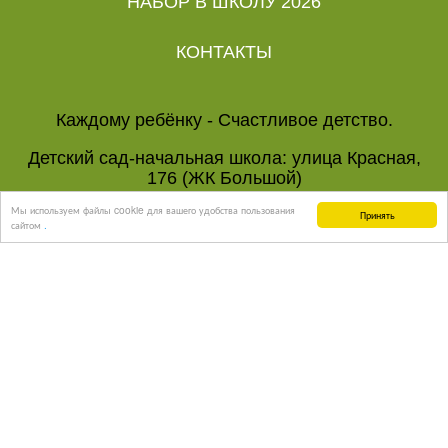
НАБОР В ШКОЛУ 2026
КОНТАКТЫ
Каждому ребёнку - Счастливое детство.
Детский сад-начальная школа: улица Красная,
176 (ЖК Большой)
Мы используем файлы cookie для вашего удобства пользования
тел:
8 (960) 491-33-33
,
8 (960) 490-22-22
Принять
сайтом
.
Данный сайт носит ознакомительный характер,
полный перечень документов и услуг содержится
на сайте
счастливоедетство23.рф