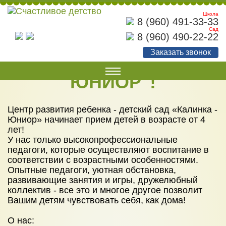
Школа
8 (960) 491-33-33
Сад
ОТКРЫТИЕ ДЕТСКОГО
8 (960) 490-22-22
Заказать звонок
САДА "КАЛИНКА-
ЮНИОР"!
О НАС
Наши документы
Центр развития ребенка - детский сад «Калинка -
Юниор» начинает прием детей в возрасте от 4
Наши достижения
лет!
У нас только высокопрофессиональные
Советы родителям
педагоги, которые осуществляют воспитание в
Фотогалерея
соответствии с возрастными особенностями.
Опытные педагоги, уютная обстановка,
УСЛУГИ
развивающие занятия и игры, дружелюбный
коллектив - все это и многое другое позволит
Детский сад
Вашим детям чувствовать себя, как дома!
Начальная школа
О нас: