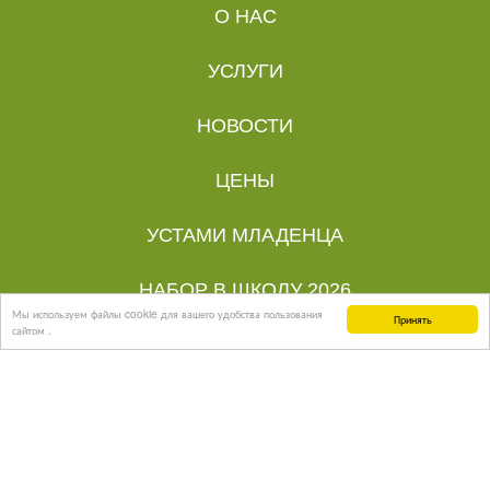
О НАС
УСЛУГИ
НОВОСТИ
ЦЕНЫ
УСТАМИ МЛАДЕНЦА
НАБОР В ШКОЛУ 2026
Мы используем файлы cookie для вашего удобства пользования
Принять
сайтом
.
КОНТАКТЫ
Каждому ребёнку - Счастливое детство.
Детский сад-начальная школа: улица Красная,
176 (ЖК Большой)