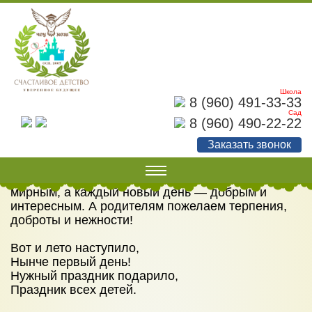
С ДНЕМ ЗАЩИТЫ
ДЕТЕЙ!
Школа
8 (960) 491-33-33
Сад
8 (960) 490-22-22
С Днем защиты детей! Пусть наши дети как
можно дольше остаются детьми. Беззаботными,
Заказать звонок
веселыми, радостными. Хочется пожелать, чтобы
каждый ребенок был здоров и окружен заботой
родителей. Пусть небо над головой всегда будет
мирным, а каждый новый день — добрым и
О НАС
интересным. А родителям пожелаем терпения,
Наши документы
доброты и нежности!
Наши достижения
Вот и лето наступило,
Нынче первый день!
Советы родителям
Нужный праздник подарило,
Праздник всех детей.
Фотогалерея