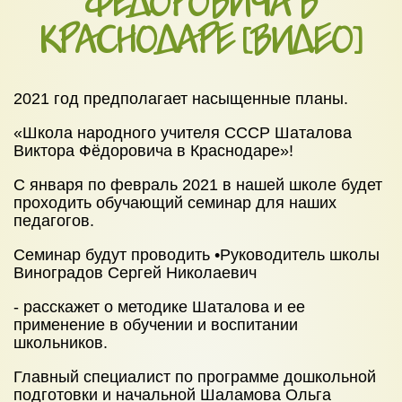
ФЁДОРОВИЧА В
УСЛУГИ
КРАСНОДАРЕ [ВИДЕО]
Детский сад
Начальная школа
2021 год предполагает насыщенные планы.
НОВОСТИ
ЦЕНЫ
«Школа народного учителя СССР Шаталова
Виктора Фёдоровича в Краснодаре»!
НАБОР В ШКОЛУ 2026
С января по февраль 2021 в нашей школе будет
КОНТАКТЫ
проходить обучающий семинар для наших
педагогов.
Семинар будут проводить •Руководитель школы
Виноградов Сергей Николаевич
- расскажет о методике Шаталова и ее
применение в обучении и воспитании
школьников.
Главный специалист по программе дошкольной
подготовки и начальной Шаламова Ольга