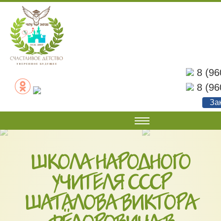
8 (96
8 (96
За
О НАС
Наши документы
ШКОЛА НАРОДНОГО
Наши достижения
УЧИТЕЛЯ СССР
Советы родителям
ШАТАЛОВА ВИКТОРА
Фотогалерея