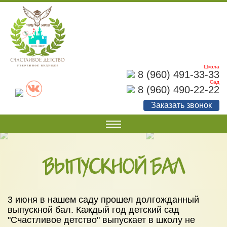
Школа
8 (960) 491-33-33
Сад
8 (960) 490-22-22
Заказать звонок
О НАС
Наши документы
ВЫПУСКНОЙ БАЛ
Наши достижения
Советы родителям
3 июня в нашем саду прошел долгожданный
выпускной бал. Каждый год детский сад
Фотогалерея
"Счастливое детство" выпускает в школу не