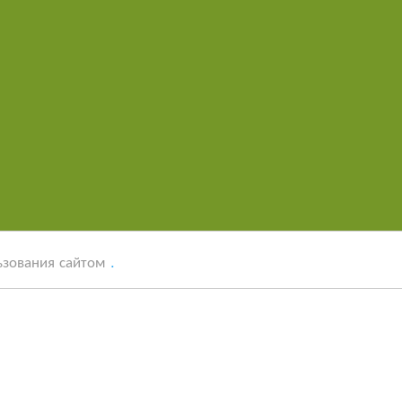
ОСТИ
ЦЕНЫ
УСТАМИ МЛАДЕНЦА
НАБОР В
ьзования сайтом
.
Каждому ребёнку - Счастливое детство.
ий сад-начальная школа: улица Красная, 176 (ЖК Бо
тел:
8 (960) 491-33-33
,
8 (960) 490-22-22