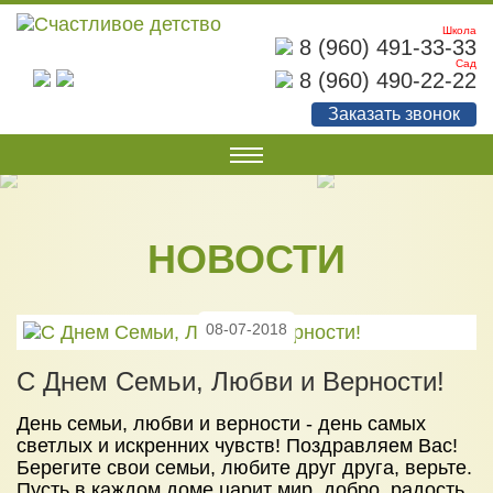
Школа
8 (960) 491-33-33
Сад
8 (960) 490-22-22
Заказать звонок
О НАС
Наши документы
НОВОСТИ
Наши достижения
Советы родителям
08-07-2018
Фотогалерея
С Днем Семьи, Любви и Верности!
УСЛУГИ
День семьи, любви и верности - день самых
Детский сад
светлых и искренних чувств! Поздравляем Вас!
Начальная школа
Берегите свои семьи, любите друг друга, верьте.
Пусть в каждом доме царит мир, добро, радость