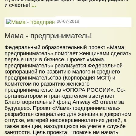
НОВОСТИ
и счастье!
...
ЦЕНЫ
06-07-2018
НАБОР В ШКОЛУ 2026
КОНТАКТЫ
Мама - предприниматель!
Федеральный образовательный проект «Мама-
предприниматель» помогает женщинами сделать
первые шаги в бизнесе. Проект «Мама-
предприниматель» реализуется Федеральной
корпорацией по развитию малого и среднего
предпринимательства (Корпорация МСП) и
Комитетом по развитию женского
предпринимательства «ОПОРА РОССИИ». Со-
организатором и грантодателем выступает
Благотворительный фонд Amway «В ответе за
будущее». Проект «Мама-предприниматель»
разработан специально для женщин в декретном
отпуске, матерей несовершеннолетних детей, а
также женщин, находящихся на учете в службе
занятости. Цель проекта – помочь им начать