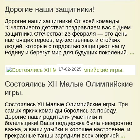
НОВОСТИ
Дорогие наши защитники!
ЦЕНЫ
Дорогие наши защитники! От всей команды
НАБОР В ШКОЛУ 2026
"Счастливого детства" поздравляем вас с Днем
защитника Отечества! 23 февраля — это день
КОНТАКТЫ
настоящих героев, мужественных и стойких
людей, которые с гордостью защищают нашу
Родину и берегут мир для будущих поколений.
...
17-02-2025
Состоялись XII Малые Олимпийские
игры.
Состоялись XII Малые Олимпийские игры. Три
самых ярких команды боролись за победу.
Дорогие наши родители- участники и
болельщики! Ваша поддержка была невероятно
важна, а ваши улыбки и хорошее настроение, и
прекрасные танцы зарядили всех энергией
...