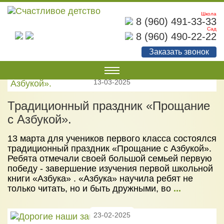
Школа
8 (960) 491-33-33
Сад
НОВОСТИ
8 (960) 490-22-22
Заказать звонок
13-03-2025
О НАС
Традиционный праздник «Прощание
Наши документы
с Азбукой».
Наши достижения
13 марта для учеников первого класса состоялся
Советы родителям
традиционный праздник «Прощание с Азбукой».
Фотогалерея
Ребята отмечали своей большой семьей первую
победу - завершение изучения первой школьной
УСЛУГИ
книги «Азбука» . «Азбука» научила ребят не
только читать, но и быть дружными, во
...
Детский сад
Начальная школа
23-02-2025