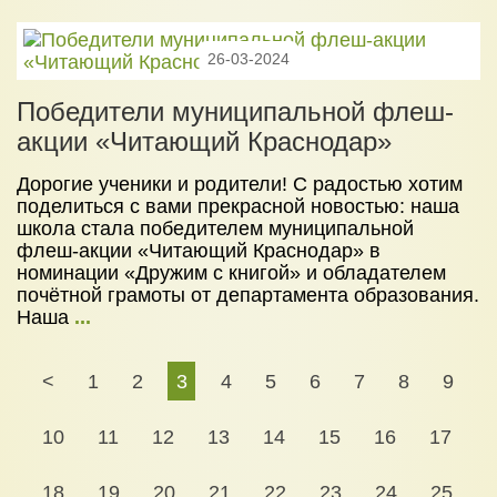
26-03-2024
Победители муниципальной флеш-
акции «Читающий Краснодар»
Дорогие ученики и родители! С радостью хотим
поделиться с вами прекрасной новостью: наша
школа стала победителем муниципальной
флеш-акции «Читающий Краснодар» в
номинации «Дружим с книгой» и обладателем
почётной грамоты от департамента образования.
Наша
...
<
1
2
3
4
5
6
7
8
9
10
11
12
13
14
15
16
17
18
19
20
21
22
23
24
25