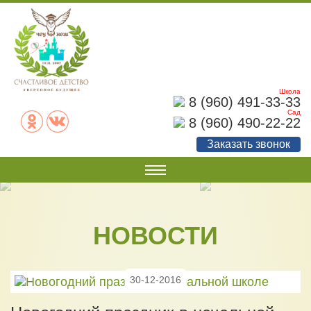
Школа
8 (960) 491-33-33
Сад
8 (960) 490-22-22
Заказать звонок
О НАС
Наши документы
НОВОСТИ
Наши достижения
Советы родителям
30-12-2016
Фотогалерея