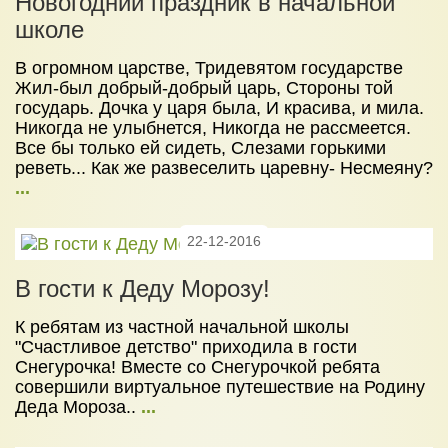
Новогодний праздник в начальной
УСЛУГИ
школе
Детский сад
В огромном царстве, Тридевятом государстве
Начальная школа
Жил-был добрый-добрый царь, Стороны той
государь. Дочка у царя была, И красива, и мила.
НОВОСТИ
Никогда не улыбнется, Никогда не рассмеется.
ЦЕНЫ
Все бы только ей сидеть, Слезами горькими
реветь... Как же развеселить царевну- Несмеяну?
НАБОР В ШКОЛУ 2026
...
КОНТАКТЫ
22-12-2016
В гости к Деду Морозу!
К ребятам из частной начальной школы
"Счастливое детство" приходила в гости
Снегурочка! Вместе со Снегурочкой ребята
совершили виртуальное путешествие на Родину
Деда Мороза..
...