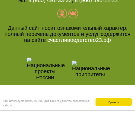
тел:
8 (960) 491-33-33
,
8 (960) 490-22-22
Данный сайт носит ознакомительный характер,
полный перечень документов и услуг содержится
на сайте
счастливоедетство23.рф
"Глобальное продвижение" - создание и
Мы используем файлы cookie для вашего удобства пользования
Принять
продвижение сайтов
сайтом
.